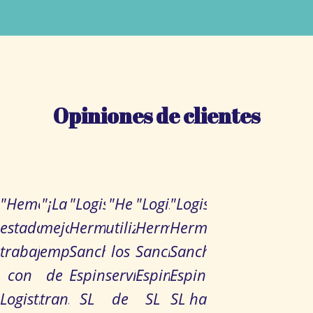
Opiniones de clientes
"Hemos
"¡La
"Logistic
"He
"Logistic
"Logistic
estado
mejor
Hermanos
utilizado
Hermanos
Hermanos
trabajando
empresa
Sanchez
los
Sanchez
Sanchez
con
de
Espinosa
servicios
Espinosa
Espinosa
Logistic
transporte
SL
de
SL
SL ha