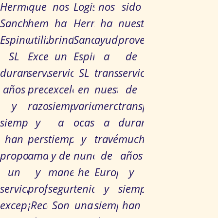
Hermanos
que
nos
Logistics
nos
sido
Sanchez
hemos
ha
Hermanos
ha
nuestro
Espinosa
utilizado!
brindado
Sanchez
ayudado
proveedor
SL
Excelente
un
Espinosa
a
de
durante
servicio,
servicio
SL
transportar
servicios
años
precios
excelente,
en
nuestra
de
y
razonables
siempre
varias
mercancía
transporte
siempre
y
a
ocasiones
a
durante
han
personal
tiempo
y
través
muchos
proporcionado
amable
y de
nunca
de
años
un
y
manera
he
Europa
y
servicio
profesional.
segura.
tenido
y
siempre
excepcional.
¡Recomendamos
Son
una
siempre
han